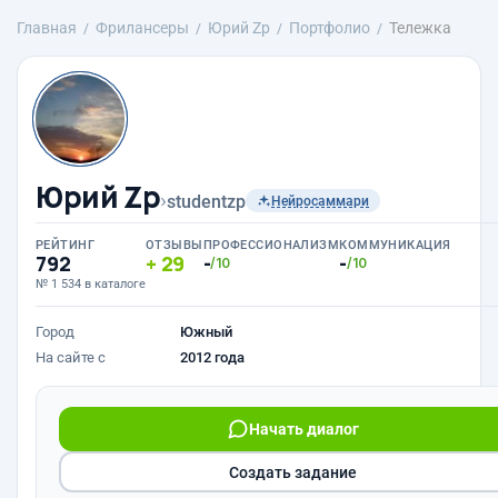
Главная
Фрилансеры
Юрий Zp
Портфолио
Тележка
Юрий Zp
›
studentzp
Нейросаммари
РЕЙТИНГ
ОТЗЫВЫ
ПРОФЕССИОНАЛИЗМ
КОММУНИКАЦИЯ
792
29
-
-
/10
/10
№ 1 534 в каталоге
Город
Южный
На сайте с
2012 года
Начать диалог
Создать задание