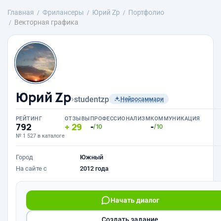
Главная
Фрилансеры
Юрий Zp
Портфолио
Векторная графика
Юрий Zp
›
studentzp
Нейросаммари
РЕЙТИНГ
ОТЗЫВЫ
ПРОФЕССИОНАЛИЗМ
КОММУНИКАЦИЯ
792
29
-
-
/10
/10
№ 1 527 в каталоге
Город
Южный
На сайте с
2012 года
Начать диалог
Создать задание