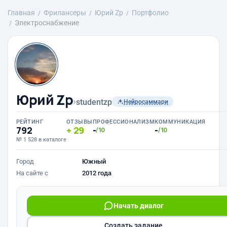
Главная
Фрилансеры
Юрий Zp
Портфолио
Электроснабжение
Юрий Zp
›
studentzp
Нейросаммари
РЕЙТИНГ
ОТЗЫВЫ
ПРОФЕССИОНАЛИЗМ
КОММУНИКАЦИЯ
792
29
-
-
/10
/10
№ 1 528 в каталоге
Город
Южный
На сайте с
2012 года
Начать диалог
Создать задание