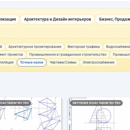
ализация
Архитектура и Дизайн интерьеров
Бизнес, Продаж
ий
Архитектурное проектирование
Векторная графика
Водоснабжени
ент проектов
Промышленное и гражданское строительство
Промышле
нтиляция
Точные науки
Чертежи/Схемы
Электроснабжение
 НАСТАВНИЧЕСТВО
ОБУЧЕНИЕ И НАСТАВНИЧЕСТВО