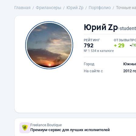
Главная
Фрилансеры
Юрий Zp
Портфолио
Точные н
Юрий Zp
›
studen
РЕЙТИНГ
ОТЗЫВЫ
ПР
792
29
-
/1
№ 1 534 в каталоге
Город
Южны
На сайте с
2012 г
Freelance.Boutique
Премиум-сервис для лучших исполнителей