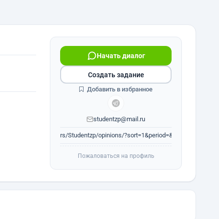
Начать диалог
Создать задание
Добавить в избранное
studentzp@mail.ru
www.fl.ru/users/Studentzp/opinions/?sort=1&period=&author=0#op_h...
Пожаловаться на профиль