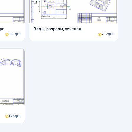
дра
Виды, разрезы, сечения
389
0
217
0
125
0