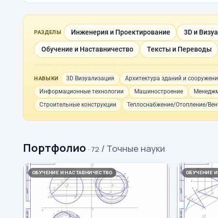
Инженерия и Проектирование
3D и Визу
РАЗДЕЛЫ
Обучение и Наставничество
Тексты и Переводы
3D Визуализация
Архитектура зданий и сооружен
НАВЫКИ
Информационные технологии
Машиностроение
Менеджм
Строительные конструкции
Теплоснабжение/Отопление/Ве
Портфолио
/ Точные науки
· 72
ОБУЧЕНИЕ И НАСТАВНИЧЕСТВО
ОБУЧЕНИЕ И