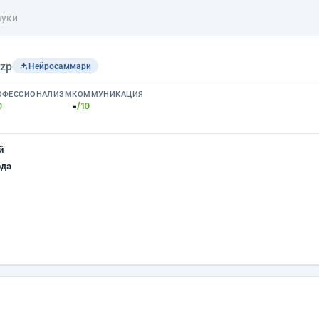
ауки
tzp
Нейросаммари
ОФЕССИОНАЛИЗМ
КОММУНИКАЦИЯ
-
0
/10
й
ода