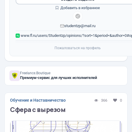
Добавить в избранное
studentzp@mail.ru
www.fl.ru/users/Studentzp/opinions/?sort=1&period=&author=0#op
Пожаловаться на профиль
Freelance.Boutique
Премиум-сервис для лучших исполнителей
Обучение и Наставничество
366
0
Сфера с вырезом