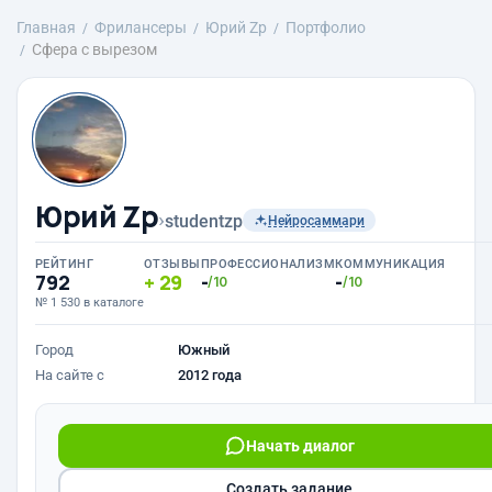
Главная
Фрилансеры
Юрий Zp
Портфолио
Сфера с вырезом
Юрий Zp
›
studentzp
Нейросаммари
РЕЙТИНГ
ОТЗЫВЫ
ПРОФЕССИОНАЛИЗМ
КОММУНИКАЦИЯ
792
29
-
-
/10
/10
№ 1 530 в каталоге
Город
Южный
На сайте с
2012 года
Начать диалог
Создать задание