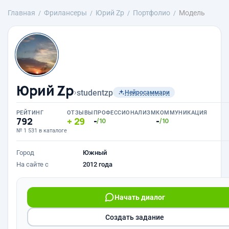
Главная
Фрилансеры
Юрий Zp
Портфолио
Модель
Юрий Zp
›
studentzp
Нейросаммари
РЕЙТИНГ
ОТЗЫВЫ
ПРОФЕССИОНАЛИЗМ
КОММУНИКАЦИЯ
792
29
-
-
/10
/10
№ 1 531 в каталоге
Город
Южный
На сайте с
2012 года
Начать диалог
Создать задание