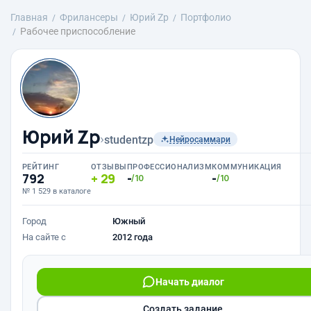
Главная
Фрилансеры
Юрий Zp
Портфолио
Рабочее приспособление
Юрий Zp
›
studentzp
Нейросаммари
РЕЙТИНГ
ОТЗЫВЫ
ПРОФЕССИОНАЛИЗМ
КОММУНИКАЦИЯ
792
29
-
-
/10
/10
№ 1 529 в каталоге
Город
Южный
На сайте с
2012 года
Начать диалог
Создать задание