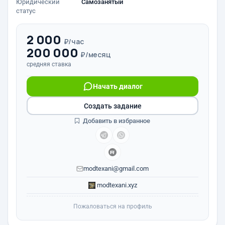
Юридический
Самозанятый
статус
2 000
₽/час
200 000
₽/месяц
средняя ставка
Начать диалог
Создать задание
Добавить в избранное
modtexani@gmail.com
modtexani.xyz
Пожаловаться на профиль