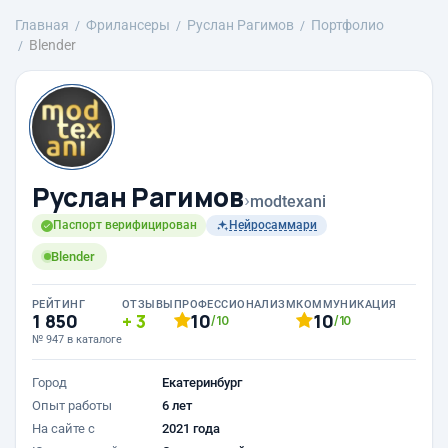
Главная
Фрилансеры
Руслан Рагимов
Портфолио
Blender
Руслан Рагимов
›
modtexani
Паспорт верифицирован
Нейросаммари
Blender
РЕЙТИНГ
ОТЗЫВЫ
ПРОФЕССИОНАЛИЗМ
КОММУНИКАЦИЯ
1 850
3
10
10
/10
/10
№ 947 в каталоге
Город
Екатеринбург
Опыт работы
6 лет
На сайте с
2021 года