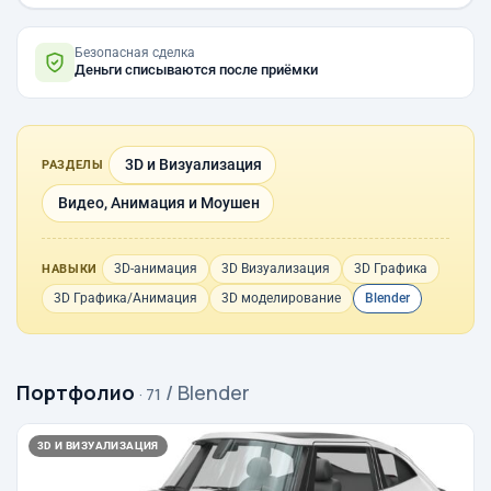
Безопасная сделка
Деньги списываются после приёмки
3D и Визуализация
РАЗДЕЛЫ
Видео, Анимация и Моушен
3D-анимация
3D Визуализация
3D Графика
НАВЫКИ
3D Графика/Анимация
3D моделирование
Blender
Портфолио
/ Blender
· 71
3D И ВИЗУАЛИЗАЦИЯ