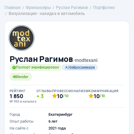
Главная
Фрилансеры
Руслан Рагимов
Портфолио
Визуализация - накидка в автомобиль
Руслан Рагимов
›
modtexani
Паспорт верифицирован
Нейросаммари
Blender
РЕЙТИНГ
ОТЗЫВЫ
ПРОФЕССИОНАЛИЗМ
КОММУНИКАЦИЯ
1 850
3
10
10
/10
/10
№ 955 в каталоге
Город
Екатеринбург
Опыт работы
6 лет
На сайте с
2021 года