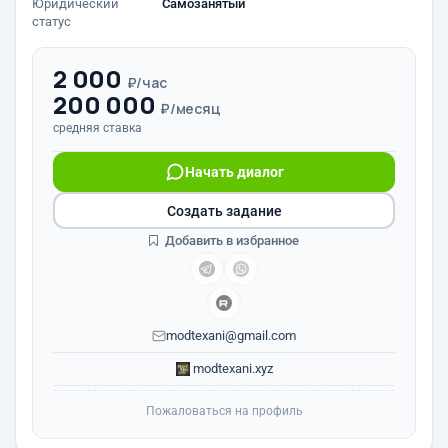
Юридический
Самозанятый
статус
2 000
₽/час
200 000
₽/месяц
средняя ставка
Начать диалог
Создать задание
Добавить в избранное
modtexani@gmail.com
modtexani.xyz
Пожаловаться на профиль