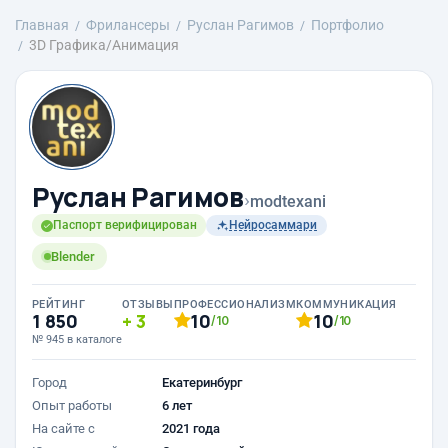
Главная
Фрилансеры
Руслан Рагимов
Портфолио
3D Графика/Анимация
Руслан Рагимов
›
modtexani
Паспорт верифицирован
Нейросаммари
Blender
РЕЙТИНГ
ОТЗЫВЫ
ПРОФЕССИОНАЛИЗМ
КОММУНИКАЦИЯ
1 850
3
10
10
/10
/10
№ 945 в каталоге
Город
Екатеринбург
Опыт работы
6 лет
На сайте с
2021 года