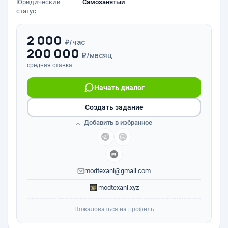
Юридический
Самозанятый
статус
2 000
₽/час
200 000
₽/месяц
средняя ставка
Начать диалог
Создать задание
Добавить в избранное
modtexani@gmail.com
modtexani.xyz
Пожаловаться на профиль