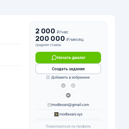
2 000
₽/час
200 000
₽/месяц
средняя ставка
Начать диалог
Создать задание
Добавить в избранное
modtexani@gmail.com
modtexani.xyz
Пожаловаться на профиль