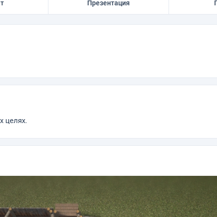
ат
Презентация
 целях.