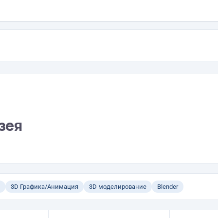
зея
3D Графика/Анимация
3D моделирование
Blender