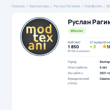
Главная
Фрилансеры
Руслан Рагимов
Портфолио
3D
Руслан Раги
Blender
РЕЙТИНГ
ОТЗЫВЫ
ПРО
1 850
3
1
№ 952 в каталоге
Город
Екатер
Опыт работы
6 лет
На сайте с
2021 г
Юридический
Самоз
статус