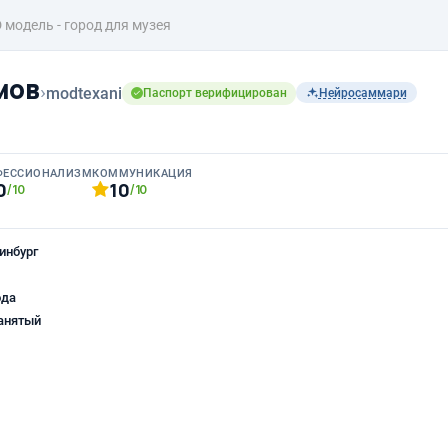
 модель - город для музея
мов
›
modtexani
Паспорт верифицирован
Нейросаммари
ФЕССИОНАЛИЗМ
КОММУНИКАЦИЯ
0
10
/10
/10
инбург
ода
анятый