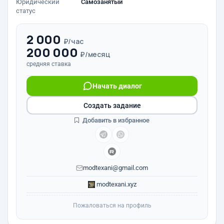
Юридический
Самозанятый
статус
2 000
₽/час
200 000
₽/месяц
средняя ставка
Начать диалог
Создать задание
Добавить в избранное
modtexani@gmail.com
modtexani.xyz
Пожаловаться на профиль