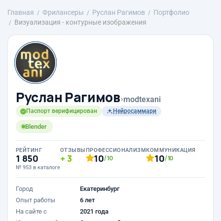
Главная
Фрилансеры
Руслан Рагимов
Портфолио
Визуализация - контурные изображения
Руслан Рагимов
›
modtexani
Паспорт верифицирован
Нейросаммари
Blender
РЕЙТИНГ
ОТЗЫВЫ
ПРОФЕССИОНАЛИЗМ
КОММУНИКАЦИЯ
1 850
3
10
10
/10
/10
№ 953 в каталоге
Город
Екатеринбург
Опыт работы
6 лет
На сайте с
2021 года