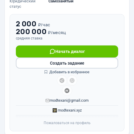
Юридический
Самозанятый
статус
2 000
₽/час
200 000
₽/месяц
средняя ставка
Начать диалог
Создать задание
Добавить в избранное
modtexani@gmail.com
modtexani.xyz
Пожаловаться на профиль