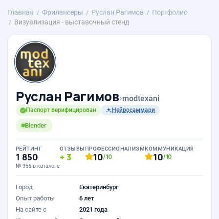
Главная
Фрилансеры
Руслан Рагимов
Портфолио
Визуализация - выставочный стенд
Руслан Рагимов
›
modtexani
Паспорт верифицирован
Нейросаммари
Blender
РЕЙТИНГ
ОТЗЫВЫ
ПРОФЕССИОНАЛИЗМ
КОММУНИКАЦИЯ
1 850
3
10
10
/10
/10
№ 956 в каталоге
Город
Екатеринбург
Опыт работы
6 лет
На сайте с
2021 года