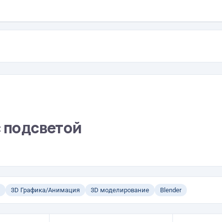
с подсветой
3D Графика/Анимация
3D моделирование
Blender