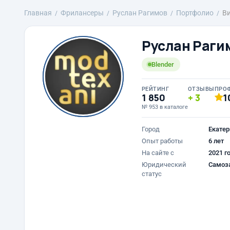
Главная
Фрилансеры
Руслан Рагимов
Портфолио
Ви
Руслан Раги
Blender
РЕЙТИНГ
ОТЗЫВЫ
ПРО
1 850
3
1
№ 953 в каталоге
Город
Екатер
Опыт работы
6 лет
На сайте с
2021 г
Юридический
Самоз
статус