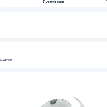
ат
Презентация
 целях.