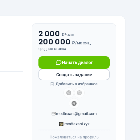
2 000
₽/час
200 000
₽/месяц
средняя ставка
Начать диалог
Создать задание
Добавить в избранное
modtexani@gmail.com
modtexani.xyz
Пожаловаться на профиль