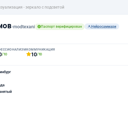
зуализация - зеркало с подсветой
мов
›
modtexani
Паспорт верифицирован
Нейросаммари
ФЕССИОНАЛИЗМ
КОММУНИКАЦИЯ
0
10
/10
/10
инбург
ода
анятый