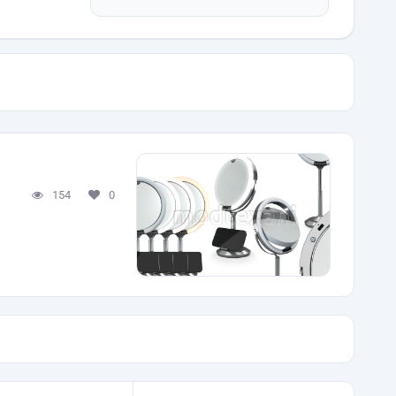
154
0