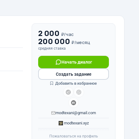
2 000
₽/час
200 000
₽/месяц
средняя ставка
Начать диалог
Создать задание
Добавить в избранное
modtexani@gmail.com
modtexani.xyz
Пожаловаться на профиль