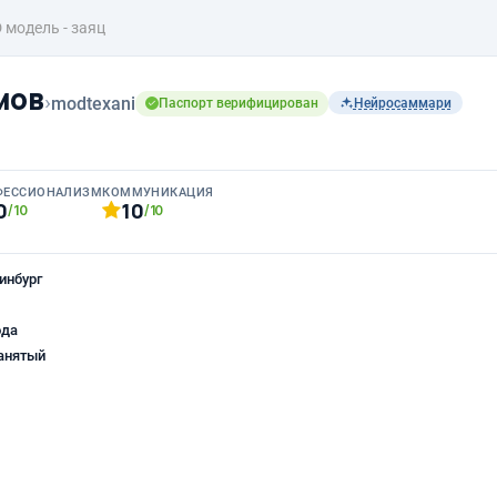
 модель - заяц
мов
›
modtexani
Паспорт верифицирован
Нейросаммари
ФЕССИОНАЛИЗМ
КОММУНИКАЦИЯ
0
10
/10
/10
инбург
ода
анятый