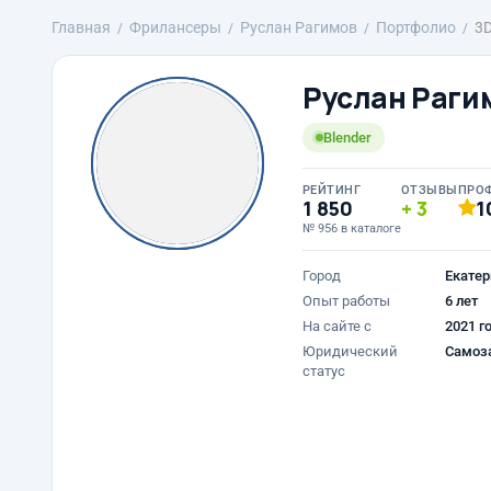
Главная
Фрилансеры
Руслан Рагимов
Портфолио
3D
Руслан Раги
Blender
РЕЙТИНГ
ОТЗЫВЫ
ПРО
1 850
3
1
№ 956 в каталоге
Город
Екатер
Опыт работы
6 лет
На сайте с
2021 г
Юридический
Самоз
статус