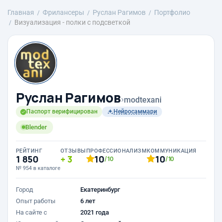
Главная
Фрилансеры
Руслан Рагимов
Портфолио
Визуализация - полки с подсветкой
Руслан Рагимов
›
modtexani
Паспорт верифицирован
Нейросаммари
Blender
РЕЙТИНГ
ОТЗЫВЫ
ПРОФЕССИОНАЛИЗМ
КОММУНИКАЦИЯ
1 850
3
10
10
/10
/10
№ 954 в каталоге
Город
Екатеринбург
Опыт работы
6 лет
На сайте с
2021 года