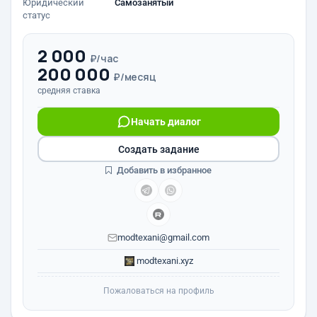
Юридический
Самозанятый
статус
2 000
₽/час
200 000
₽/месяц
средняя ставка
Начать диалог
Создать задание
Добавить в избранное
modtexani@gmail.com
modtexani.xyz
Пожаловаться на профиль