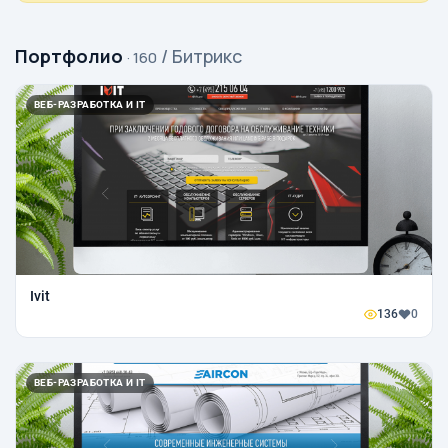
Портфолио
/ Битрикс
· 160
ВЕБ-РАЗРАБОТКА И IT
Ivit
136
0
ВЕБ-РАЗРАБОТКА И IT