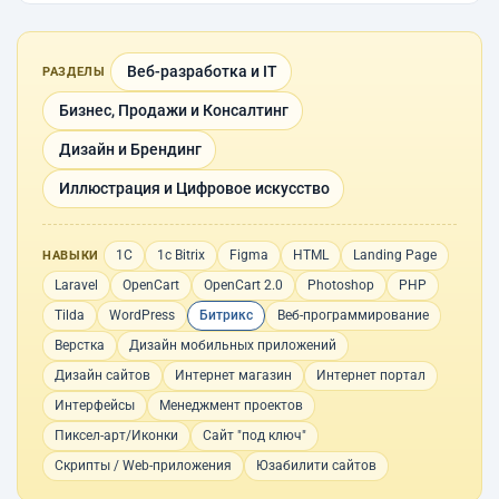
Веб-разработка и IT
РАЗДЕЛЫ
Бизнес, Продажи и Консалтинг
Дизайн и Брендинг
Иллюстрация и Цифровое искусство
1С
1с Bitrix
Figma
HTML
Landing Page
НАВЫКИ
Laravel
OpenCart
OpenCart 2.0
Photoshop
PHP
Tilda
WordPress
Битрикс
Веб-программирование
Верстка
Дизайн мобильных приложений
Дизайн сайтов
Интернет магазин
Интернет портал
Интерфейсы
Менеджмент проектов
Пиксел-арт/Иконки
Сайт "под ключ"
Скрипты / Web-приложения
Юзабилити сайтов