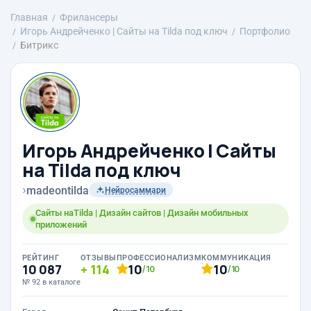
Главная
Фрилансеры
Игорь Андрейченко | Сайты на Tilda под ключ
Портфолио
Битрикс
Игорь Андрейченко | Сайты
на Tilda под ключ
›
madeontilda
Нейросаммари
Сайты наTilda | Дизайн сайтов | Дизайн мобильных
приложений
РЕЙТИНГ
ОТЗЫВЫ
ПРОФЕССИОНАЛИЗМ
КОММУНИКАЦИЯ
10 087
114
10
10
/10
/10
№ 92 в каталоге