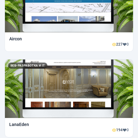
Aircon
227
0
ВЕБ-РАЗРАБОТКА И IT
LanaEden
194
0