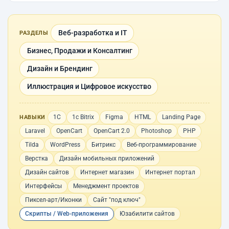
Веб-разработка и IT
РАЗДЕЛЫ
Бизнес, Продажи и Консалтинг
Дизайн и Брендинг
Иллюстрация и Цифровое искусство
1С
1с Bitrix
Figma
HTML
Landing Page
НАВЫКИ
Laravel
OpenCart
OpenCart 2.0
Photoshop
PHP
Tilda
WordPress
Битрикс
Веб-программирование
Верстка
Дизайн мобильных приложений
Дизайн сайтов
Интернет магазин
Интернет портал
Интерфейсы
Менеджмент проектов
Пиксел-арт/Иконки
Сайт "под ключ"
Скрипты / Web-приложения
Юзабилити сайтов