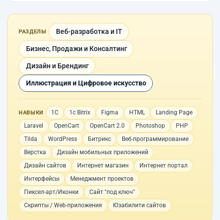
Веб-разработка и IT
РАЗДЕЛЫ
Бизнес, Продажи и Консалтинг
Дизайн и Брендинг
Иллюстрация и Цифровое искусство
1С
1с Bitrix
Figma
HTML
Landing Page
НАВЫКИ
Laravel
OpenCart
OpenCart 2.0
Photoshop
PHP
Tilda
WordPress
Битрикс
Веб-программирование
Верстка
Дизайн мобильных приложений
Дизайн сайтов
Интернет магазин
Интернет портал
Интерфейсы
Менеджмент проектов
Пиксел-арт/Иконки
Сайт "под ключ"
Скрипты / Web-приложения
Юзабилити сайтов