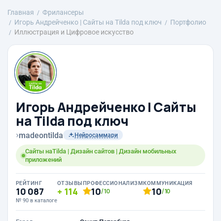
Главная
Фрилансеры
Игорь Андрейченко | Сайты на Tilda под ключ
Портфолио
Иллюстрация и Цифровое искусство
Игорь Андрейченко | Сайты
на Tilda под ключ
›
madeontilda
Нейросаммари
Сайты наTilda | Дизайн сайтов | Дизайн мобильных
приложений
РЕЙТИНГ
ОТЗЫВЫ
ПРОФЕССИОНАЛИЗМ
КОММУНИКАЦИЯ
10 087
114
10
10
/10
/10
№ 90 в каталоге