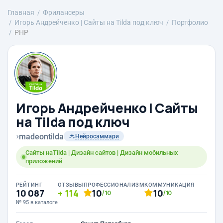
Главная
Фрилансеры
Игорь Андрейченко | Сайты на Tilda под ключ
Портфолио
PHP
Игорь Андрейченко | Сайты
на Tilda под ключ
›
madeontilda
Нейросаммари
Сайты наTilda | Дизайн сайтов | Дизайн мобильных
приложений
РЕЙТИНГ
ОТЗЫВЫ
ПРОФЕССИОНАЛИЗМ
КОММУНИКАЦИЯ
10 087
114
10
10
/10
/10
№ 95 в каталоге