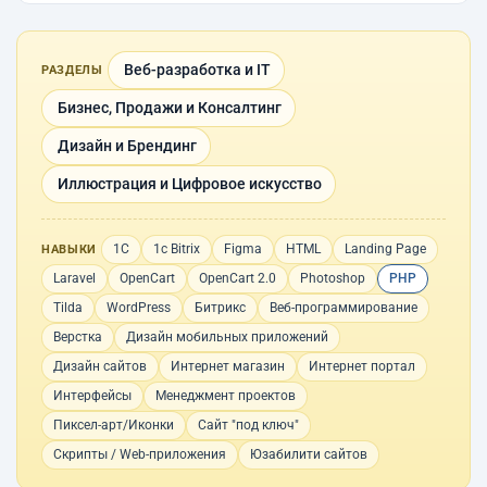
Веб-разработка и IT
РАЗДЕЛЫ
Бизнес, Продажи и Консалтинг
Дизайн и Брендинг
Иллюстрация и Цифровое искусство
1С
1с Bitrix
Figma
HTML
Landing Page
НАВЫКИ
Laravel
OpenCart
OpenCart 2.0
Photoshop
PHP
Tilda
WordPress
Битрикс
Веб-программирование
Верстка
Дизайн мобильных приложений
Дизайн сайтов
Интернет магазин
Интернет портал
Интерфейсы
Менеджмент проектов
Пиксел-арт/Иконки
Сайт "под ключ"
Скрипты / Web-приложения
Юзабилити сайтов