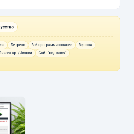
кусство
ess
Битрикс
Веб-программирование
Верстка
Пиксел-арт/Иконки
Сайт "под ключ"