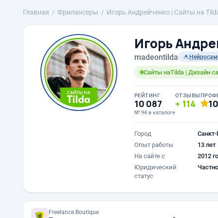
Главная
Фрилансеры
Игорь Андрейченко | Сайты на Til
Игорь Андрей
madeontilda
Нейросам
Сайты наTilda | Дизайн 
РЕЙТИНГ
ОТЗЫВЫ
ПРОФ
10 087
114
1
№ 94 в каталоге
Город
Санкт-
Опыт работы
13 лет
На сайте с
2012 г
Юридический
Частно
статус
Freelance.Boutique