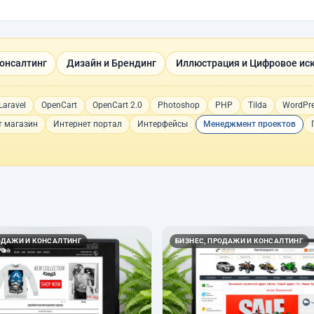
Консалтинг
Дизайн и Брендинг
Иллюстрация и Цифровое ис
Laravel
OpenCart
OpenCart 2.0
Photoshop
PHP
Tilda
WordPr
т магазин
Интернет портал
Интерфейсы
Менеджмент проектов
ОДАЖИ И КОНСАЛТИНГ
БИЗНЕС, ПРОДАЖИ И КОНСАЛТИНГ