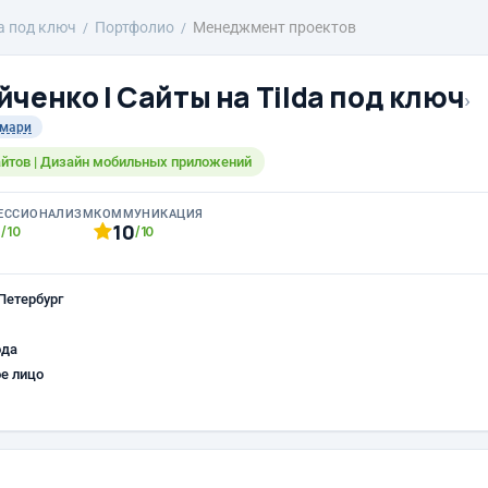
da под ключ
Портфолио
Менеджмент проектов
ченко | Сайты на Tilda под ключ
›
мари
сайтов | Дизайн мобильных приложений
ЕССИОНАЛИЗМ
КОММУНИКАЦИЯ
0
10
/10
/10
Петербург
ода
е лицо