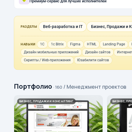
Премиум-сервис для лучших исполнителей
Веб-разработка и IT
Бизнес, Продажи и 
РАЗДЕЛЫ
1С
1с Bitrix
Figma
HTML
Landing Page
НАВЫКИ
Дизайн мобильных приложений
Дизайн сайтов
Интерне
Скрипты / Web-приложения
Юзабилити сайтов
Портфолио
/ Менеджмент проектов
· 160
БИЗНЕС, ПРОДАЖИ И КОНСАЛТИНГ
БИЗНЕС, ПР