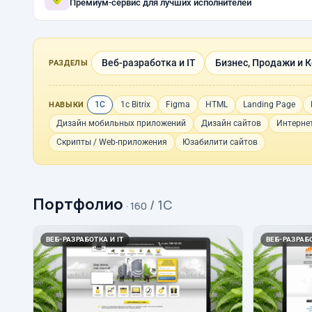
Премиум-сервис для лучших исполнителей
Веб-разработка и IT
Бизнес, Продажи и 
РАЗДЕЛЫ
1С
1с Bitrix
Figma
HTML
Landing Page
НАВЫКИ
Дизайн мобильных приложений
Дизайн сайтов
Интерне
Скрипты / Web-приложения
Юзабилити сайтов
Портфолио
/ 1С
· 160
ВЕБ-РАЗРАБОТКА И IT
ВЕБ-РАЗРАБО