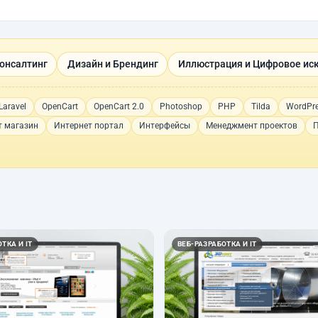
Консалтинг
Дизайн и Брендинг
Иллюстрация и Цифровое ис
Laravel
OpenCart
OpenCart 2.0
Photoshop
PHP
Tilda
WordPr
т магазин
Интернет портал
Интерфейсы
Менеджмент проектов
П
ТКА И IT
ВЕБ-РАЗРАБОТКА И IT