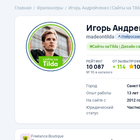
Главная
Фрилансеры
Игорь Андрейченко | Сайты на Til
Игорь Андрей
madeontilda
Нейросам
Сайты наTilda | Дизайн 
РЕЙТИНГ
ОТЗЫВЫ
ПРОФ
10 087
114
1
№ 95 в каталоге
Город
Санкт-
Опыт работы
13 лет
На сайте с
2012 г
Юридический
Частно
статус
Freelance.Boutique