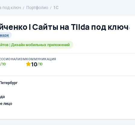
da под ключ
Портфолио
1С
ченко | Сайты на Tilda под ключ
›
мари
сайтов | Дизайн мобильных приложений
ЕССИОНАЛИЗМ
КОММУНИКАЦИЯ
0
10
/10
/10
Петербург
ода
е лицо