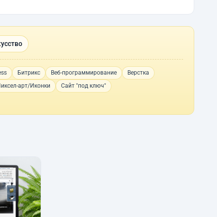
кусство
ess
Битрикс
Веб-программирование
Верстка
иксел-арт/Иконки
Сайт "под ключ"