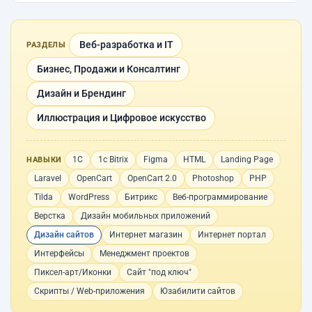
Веб-разработка и IT
РАЗДЕЛЫ
Бизнес, Продажи и Консалтинг
Дизайн и Брендинг
Иллюстрация и Цифровое искусство
1С
1с Bitrix
Figma
HTML
Landing Page
НАВЫКИ
Laravel
OpenCart
OpenCart 2.0
Photoshop
PHP
Tilda
WordPress
Битрикс
Веб-программирование
Верстка
Дизайн мобильных приложений
Дизайн сайтов
Интернет магазин
Интернет портал
Интерфейсы
Менеджмент проектов
Пиксел-арт/Иконки
Сайт "под ключ"
Скрипты / Web-приложения
Юзабилити сайтов