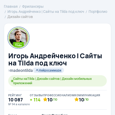
Главная
Фрилансеры
Игорь Андрейченко | Сайты на Tilda под ключ
Портфолио
Дизайн сайтов
Игорь Андрейченко | Сайты
на Tilda под ключ
›
madeontilda
Нейросаммари
Сайты наTilda | Дизайн сайтов | Дизайн мобильных
приложений
РЕЙТИНГ
ОТЗЫВЫ
ПРОФЕССИОНАЛИЗМ
КОММУНИКАЦИЯ
10 087
114
10
10
/10
/10
№ 94 в каталоге