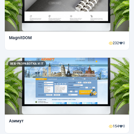
MagnitDOM
232
0
ВЕБ-РАЗРАБОТКА И IT
Азимут
154
0