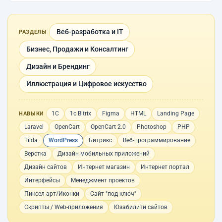
Веб-разработка и IT
РАЗДЕЛЫ
Бизнес, Продажи и Консалтинг
Дизайн и Брендинг
Иллюстрация и Цифровое искусство
1С
1с Bitrix
Figma
HTML
Landing Page
НАВЫКИ
Laravel
OpenCart
OpenCart 2.0
Photoshop
PHP
Tilda
WordPress
Битрикс
Веб-программирование
Верстка
Дизайн мобильных приложений
Дизайн сайтов
Интернет магазин
Интернет портал
Интерфейсы
Менеджмент проектов
Пиксел-арт/Иконки
Сайт "под ключ"
Скрипты / Web-приложения
Юзабилити сайтов