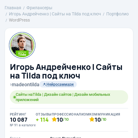
Главная
Фрилансеры
Игорь Андрейченко | Сайты на Tilda под ключ
Портфолио
WordPress
Игорь Андрейченко | Сайты
на Tilda под ключ
›
madeontilda
Нейросаммари
Сайты наTilda | Дизайн сайтов | Дизайн мобильных
приложений
РЕЙТИНГ
ОТЗЫВЫ
ПРОФЕССИОНАЛИЗМ
КОММУНИКАЦИЯ
10 087
114
10
10
/10
/10
№ 91 в каталоге