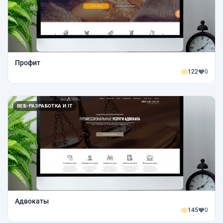
Профит
122
0
ВЕБ-РАЗРАБОТКА И IT
Адвокаты
145
0