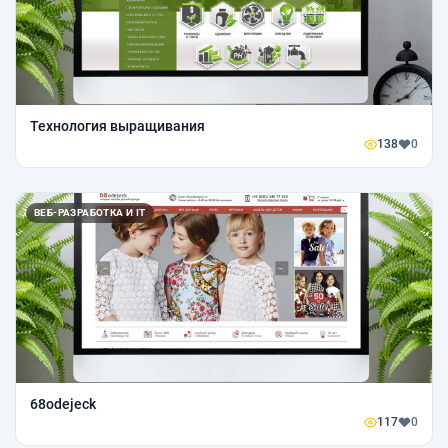
Технология выращивания
138
0
ВЕБ-РАЗРАБОТКА И IT
68odejeck
117
0