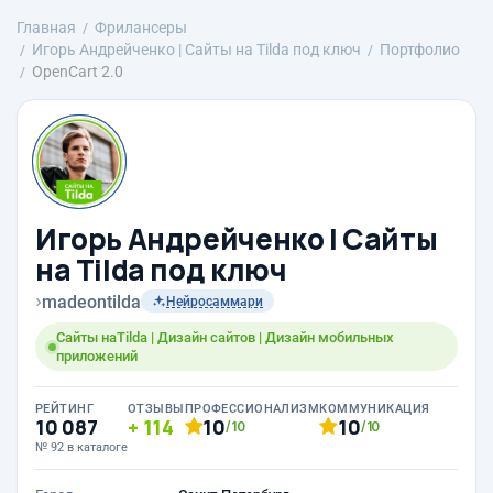
Главная
Фрилансеры
Игорь Андрейченко | Сайты на Tilda под ключ
Портфолио
OpenCart 2.0
Игорь Андрейченко | Сайты
на Tilda под ключ
›
madeontilda
Нейросаммари
Сайты наTilda | Дизайн сайтов | Дизайн мобильных
приложений
РЕЙТИНГ
ОТЗЫВЫ
ПРОФЕССИОНАЛИЗМ
КОММУНИКАЦИЯ
10 087
114
10
10
/10
/10
№ 92 в каталоге