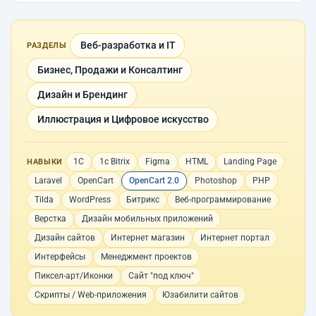
Веб-разработка и IT
РАЗДЕЛЫ
Бизнес, Продажи и Консалтинг
Дизайн и Брендинг
Иллюстрация и Цифровое искусство
1С
1с Bitrix
Figma
HTML
Landing Page
НАВЫКИ
Laravel
OpenCart
OpenCart 2.0
Photoshop
PHP
Tilda
WordPress
Битрикс
Веб-программирование
Верстка
Дизайн мобильных приложений
Дизайн сайтов
Интернет магазин
Интернет портал
Интерфейсы
Менеджмент проектов
Пиксел-арт/Иконки
Сайт "под ключ"
Скрипты / Web-приложения
Юзабилити сайтов