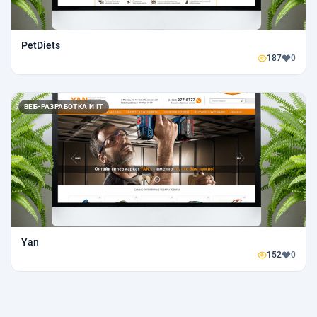
PetDiets
187
0
ВЕБ-РАЗРАБОТКА И IT
Yan
152
0