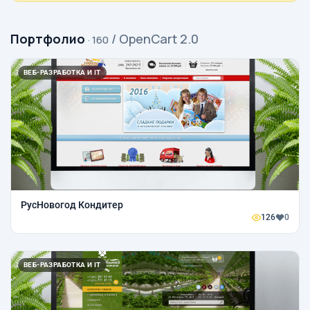
Портфолио
/ OpenCart 2.0
· 160
ВЕБ-РАЗРАБОТКА И IT
РусНовогод Кондитер
126
0
ВЕБ-РАЗРАБОТКА И IT