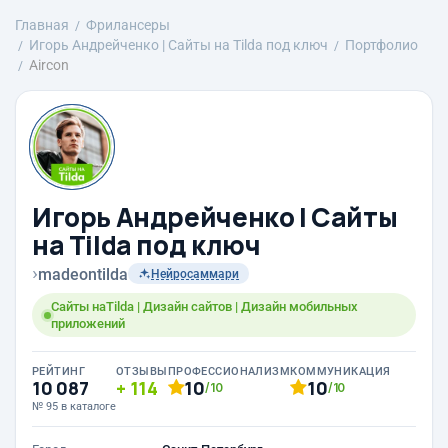
Главная
Фрилансеры
Игорь Андрейченко | Сайты на Tilda под ключ
Портфолио
Aircon
Игорь Андрейченко | Сайты
на Tilda под ключ
›
madeontilda
Нейросаммари
Сайты наTilda | Дизайн сайтов | Дизайн мобильных
приложений
РЕЙТИНГ
ОТЗЫВЫ
ПРОФЕССИОНАЛИЗМ
КОММУНИКАЦИЯ
10 087
114
10
10
/10
/10
№ 95 в каталоге