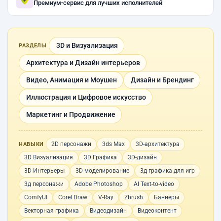
Премиум-сервис для лучших исполнителей
3D и Визуализация
РАЗДЕЛЫ
Архитектура и Дизайн интерьеров
Видео, Анимация и Моушен
Дизайн и Брендинг
Иллюстрация и Цифровое искусство
Маркетинг и Продвижение
2D персонажи
3ds Max
3D-архитектура
НАВЫКИ
3D Визуализация
3D Графика
3D-дизайн
3D Интерьеры
3D моделирование
3д графика для игр
3д персонажи
Adobe Photoshop
AI Text-to-video
ComfyUI
Corel Draw
V-Ray
Zbrush
Баннеры
Векторная графика
Видеодизайн
Видеоконтент