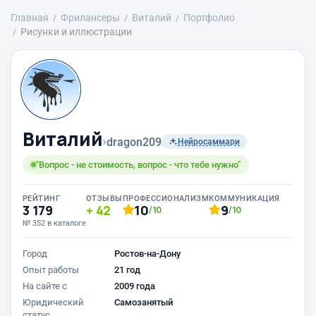
Главная
Фрилансеры
Виталий
Портфолио
Рисунки и иллюстрации
Виталий
›
dragon209
Нейросаммари
"Вопрос - не стоимость, вопрос - что тебе нужно"
РЕЙТИНГ
ОТЗЫВЫ
ПРОФЕССИОНАЛИЗМ
КОММУНИКАЦИЯ
3 179
42
10
9
/10
/10
№ 352 в каталоге
Город
Ростов-на-Дону
Опыт работы
21 год
На сайте с
2009 года
Юридический
Самозанятый
статус