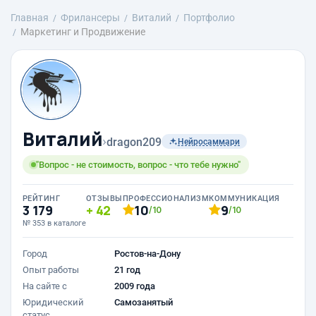
Главная
Фрилансеры
Виталий
Портфолио
Маркетинг и Продвижение
Виталий
›
dragon209
Нейросаммари
"Вопрос - не стоимость, вопрос - что тебе нужно"
РЕЙТИНГ
ОТЗЫВЫ
ПРОФЕССИОНАЛИЗМ
КОММУНИКАЦИЯ
3 179
42
10
9
/10
/10
№ 353 в каталоге
Город
Ростов-на-Дону
Опыт работы
21 год
На сайте с
2009 года
Юридический
Самозанятый
статус