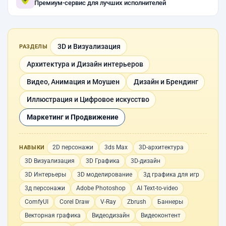
Премиум-сервис для лучших исполнителей
3D и Визуализация
РАЗДЕЛЫ
Архитектура и Дизайн интерьеров
Видео, Анимация и Моушен
Дизайн и Брендинг
Иллюстрация и Цифровое искусство
Маркетинг и Продвижение
2D персонажи
3ds Max
3D-архитектура
НАВЫКИ
3D Визуализация
3D Графика
3D-дизайн
3D Интерьеры
3D моделирование
3д графика для игр
3д персонажи
Adobe Photoshop
AI Text-to-video
ComfyUI
Corel Draw
V-Ray
Zbrush
Баннеры
Векторная графика
Видеодизайн
Видеоконтент