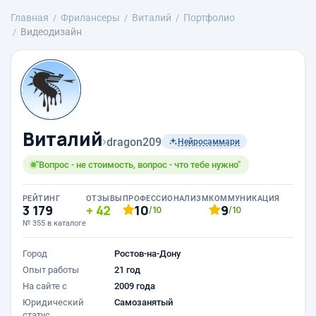
Главная
Фрилансеры
Виталий
Портфолио
Видеодизайн
Виталий
›
dragon209
Нейросаммари
"Вопрос - не стоимость, вопрос - что тебе нужно"
РЕЙТИНГ
ОТЗЫВЫ
ПРОФЕССИОНАЛИЗМ
КОММУНИКАЦИЯ
3 179
42
10
9
/10
/10
№ 355 в каталоге
Город
Ростов-на-Дону
Опыт работы
21 год
На сайте с
2009 года
Юридический
Самозанятый
статус