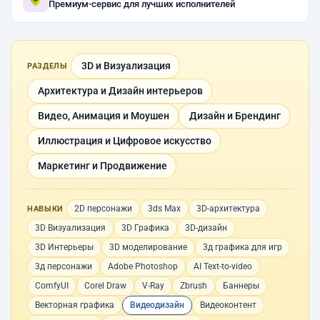
Премиум-сервис для лучших исполнителей
3D и Визуализация
РАЗДЕЛЫ
Архитектура и Дизайн интерьеров
Видео, Анимация и Моушен
Дизайн и Брендинг
Иллюстрация и Цифровое искусство
Маркетинг и Продвижение
2D персонажи
3ds Max
3D-архитектура
НАВЫКИ
3D Визуализация
3D Графика
3D-дизайн
3D Интерьеры
3D моделирование
3д графика для игр
3д персонажи
Adobe Photoshop
AI Text-to-video
ComfyUI
Corel Draw
V-Ray
Zbrush
Баннеры
Векторная графика
Видеодизайн
Видеоконтент