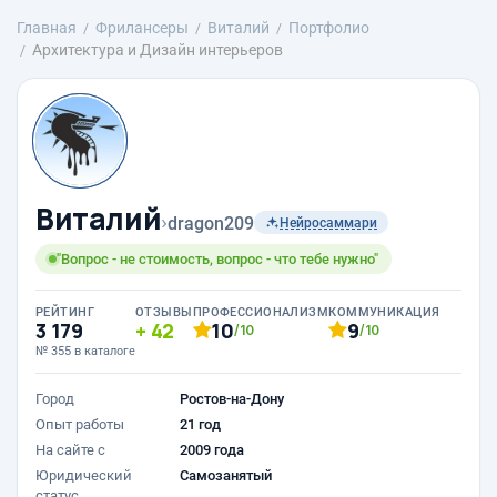
Главная
Фрилансеры
Виталий
Портфолио
Архитектура и Дизайн интерьеров
Виталий
›
dragon209
Нейросаммари
"Вопрос - не стоимость, вопрос - что тебе нужно"
РЕЙТИНГ
ОТЗЫВЫ
ПРОФЕССИОНАЛИЗМ
КОММУНИКАЦИЯ
3 179
42
10
9
/10
/10
№ 355 в каталоге
Город
Ростов-на-Дону
Опыт работы
21 год
На сайте с
2009 года
Юридический
Самозанятый
статус