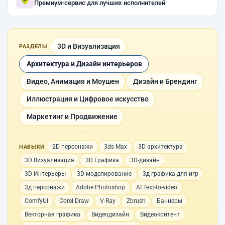
Премиум-сервис для лучших исполнителей
3D и Визуализация
РАЗДЕЛЫ
Архитектура и Дизайн интерьеров
Видео, Анимация и Моушен
Дизайн и Брендинг
Иллюстрация и Цифровое искусство
Маркетинг и Продвижение
2D персонажи
3ds Max
3D-архитектура
НАВЫКИ
3D Визуализация
3D Графика
3D-дизайн
3D Интерьеры
3D моделирование
3д графика для игр
3д персонажи
Adobe Photoshop
AI Text-to-video
ComfyUI
Corel Draw
V-Ray
Zbrush
Баннеры
Векторная графика
Видеодизайн
Видеоконтент