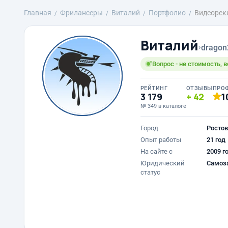
Главная
Фрилансеры
Виталий
Портфолио
Видеорек
Виталий
›
dragon
"Вопрос - не стоимость, в
РЕЙТИНГ
ОТЗЫВЫ
ПРО
3 179
42
1
№ 349 в каталоге
Город
Ростов
Опыт работы
21 год
На сайте с
2009 г
Юридический
Самоз
статус