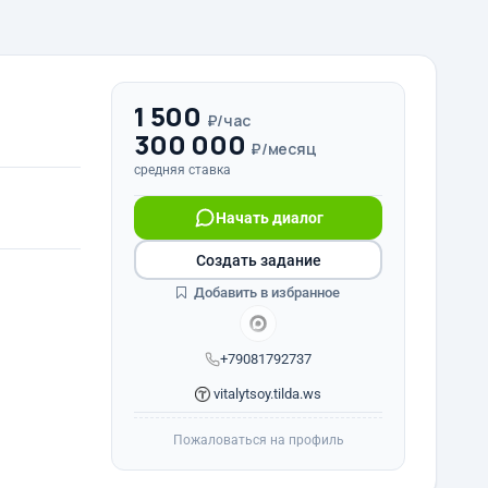
1 500
₽/час
300 000
₽/месяц
средняя ставка
Начать диалог
Создать задание
Добавить в избранное
+79081792737
vitalytsoy.tilda.ws
Пожаловаться на профиль