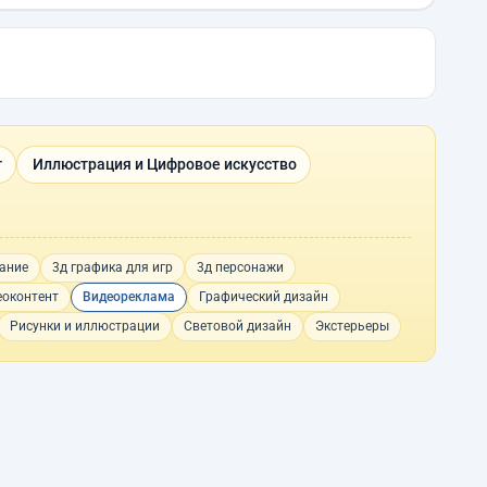
г
Иллюстрация и Цифровое искусство
ание
3д графика для игр
3д персонажи
еоконтент
Видеореклама
Графический дизайн
Рисунки и иллюстрации
Световой дизайн
Экстерьеры