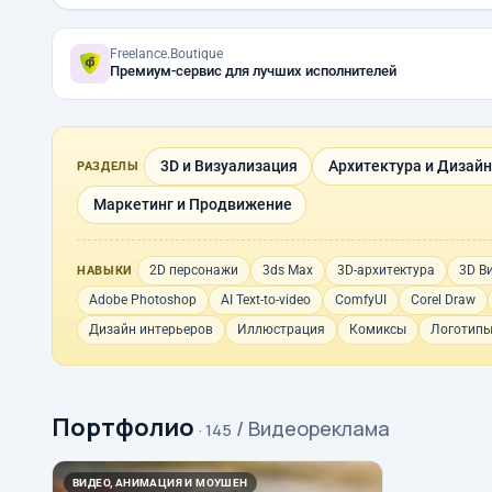
Freelance.Boutique
Премиум-сервис для лучших исполнителей
3D и Визуализация
Архитектура и Дизайн
РАЗДЕЛЫ
Маркетинг и Продвижение
2D персонажи
3ds Max
3D-архитектура
3D В
НАВЫКИ
Adobe Photoshop
AI Text-to-video
ComfyUI
Corel Draw
Дизайн интерьеров
Иллюстрация
Комиксы
Логотип
Портфолио
/ Видеореклама
· 145
ВИДЕО, АНИМАЦИЯ И МОУШЕН