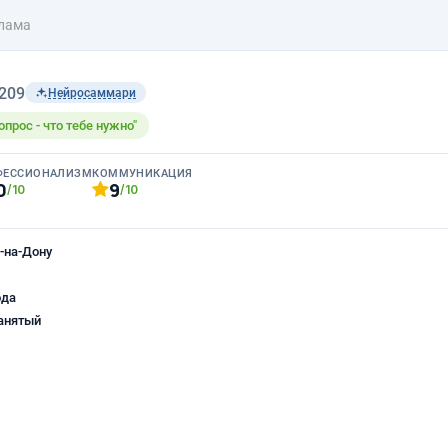
лама
209
Нейросаммари
опрос - что тебе нужно"
ФЕССИОНАЛИЗМ
КОММУНИКАЦИЯ
0
9
/10
/10
-на-Дону
ода
анятый