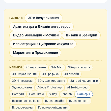
3D и Визуализация
РАЗДЕЛЫ
Архитектура и Дизайн интерьеров
Видео, Анимация и Моушен
Дизайн и Брендинг
Иллюстрация и Цифровое искусство
Маркетинг и Продвижение
2D персонажи
3ds Max
3D-архитектура
НАВЫКИ
3D Визуализация
3D Графика
3D-дизайн
3D Интерьеры
3D моделирование
3д графика для игр
3д персонажи
Adobe Photoshop
AI Text-to-video
ComfyUI
Corel Draw
V-Ray
Zbrush
Баннеры
Векторная графика
Видеодизайн
Видеоконтент
Видеореклама
Графический дизайн