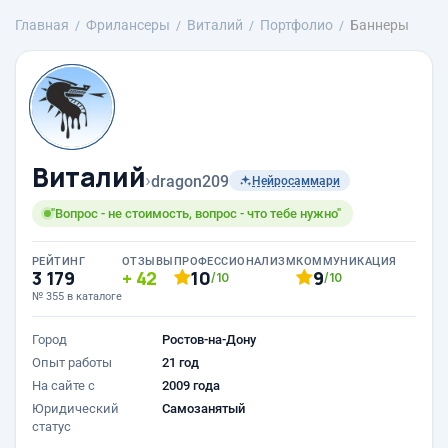
Главная
Фрилансеры
Виталий
Портфолио
Баннеры
Виталий
›
dragon209
Нейросаммари
"Вопрос - не стоимость, вопрос - что тебе нужно"
РЕЙТИНГ
ОТЗЫВЫ
ПРОФЕССИОНАЛИЗМ
КОММУНИКАЦИЯ
3 179
42
10
9
/10
/10
№ 355 в каталоге
Город
Ростов-на-Дону
Опыт работы
21 год
На сайте с
2009 года
Юридический
Самозанятый
статус