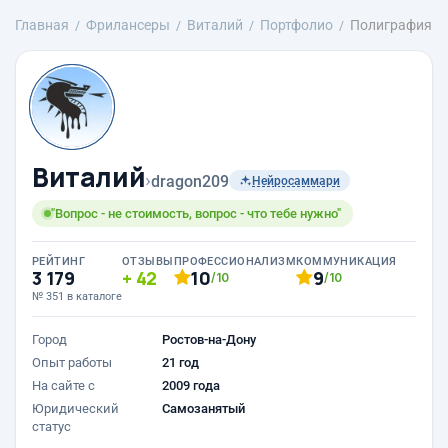
Главная
Фрилансеры
Виталий
Портфолио
Полиграфия
Виталий
›
dragon209
Нейросаммари
"Вопрос - не стоимость, вопрос - что тебе нужно"
РЕЙТИНГ
ОТЗЫВЫ
ПРОФЕССИОНАЛИЗМ
КОММУНИКАЦИЯ
3 179
42
10
9
/10
/10
№ 351 в каталоге
Город
Ростов-на-Дону
Опыт работы
21 год
На сайте с
2009 года
Юридический
Самозанятый
статус