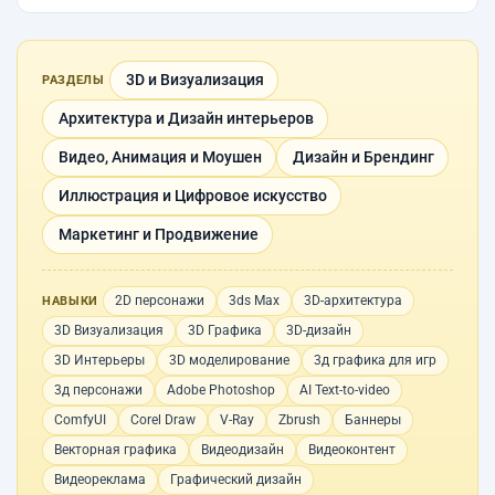
3D и Визуализация
РАЗДЕЛЫ
Архитектура и Дизайн интерьеров
Видео, Анимация и Моушен
Дизайн и Брендинг
Иллюстрация и Цифровое искусство
Маркетинг и Продвижение
2D персонажи
3ds Max
3D-архитектура
НАВЫКИ
3D Визуализация
3D Графика
3D-дизайн
3D Интерьеры
3D моделирование
3д графика для игр
3д персонажи
Adobe Photoshop
AI Text-to-video
ComfyUI
Corel Draw
V-Ray
Zbrush
Баннеры
Векторная графика
Видеодизайн
Видеоконтент
Видеореклама
Графический дизайн