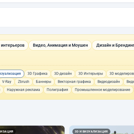
 интерьеров
Видео, Анимация и Моушен
Дизайн и Брендин
изуализация
3D Графика
3D-дизайн
3D Интерьеры
3D моделиров
V-Ray
Zbrush
Баннеры
Векторная графика
Видеодизайн
Вид
ы
Наружная реклама
Полиграфия
Промышленное моделирование
ЛИЗАЦИЯ
3D И ВИЗУАЛИЗАЦИЯ