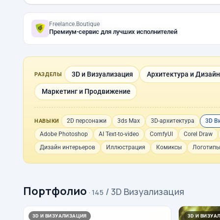
Freelance.Boutique
Премиум-сервис для лучших исполнителей
3D и Визуализация
Архитектура и Дизайн
РАЗДЕЛЫ
Маркетинг и Продвижение
2D персонажи
3ds Max
3D-архитектура
3D В
НАВЫКИ
Adobe Photoshop
AI Text-to-video
ComfyUI
Corel Draw
Дизайн интерьеров
Иллюстрация
Комиксы
Логотип
Портфолио
/ 3D Визуализация
· 145
3D И ВИЗУАЛИЗАЦИЯ
3D И ВИЗУА