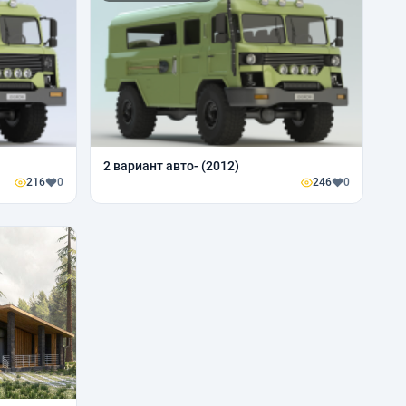
2 вариант авто- (2012)
216
0
246
0