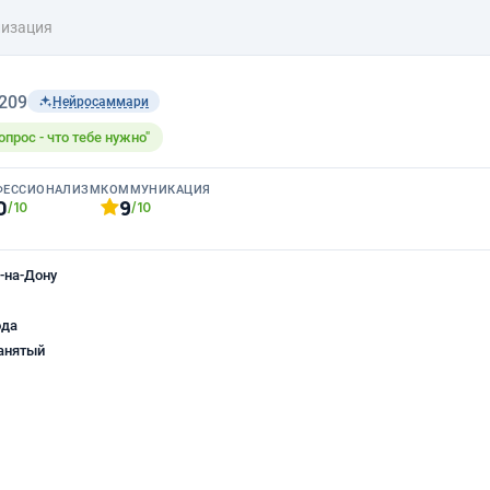
лизация
209
Нейросаммари
опрос - что тебе нужно"
ФЕССИОНАЛИЗМ
КОММУНИКАЦИЯ
0
9
/10
/10
-на-Дону
ода
анятый