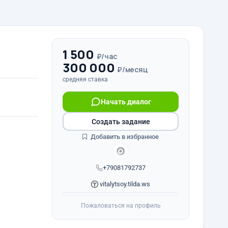
1 500
₽/час
300 000
₽/месяц
средняя ставка
Начать диалог
Создать задание
Добавить в избранное
+79081792737
vitalytsoy.tilda.ws
Пожаловаться на профиль