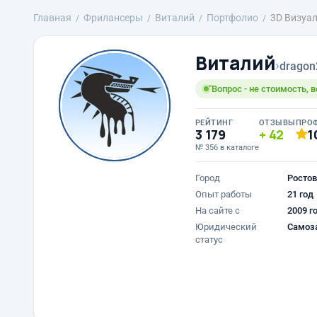
Главная
Фрилансеры
Виталий
Портфолио
3D Визуа
Виталий
›
dragon
"Вопрос - не стоимость, в
РЕЙТИНГ
ОТЗЫВЫ
ПРО
3 179
42
1
№ 356 в каталоге
Город
Ростов
Опыт работы
21 год
На сайте с
2009 г
Юридический
Самоз
статус