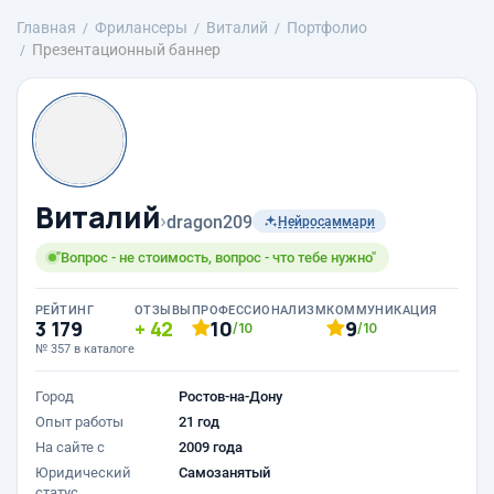
Главная
Фрилансеры
Виталий
Портфолио
Презентационный баннер
Виталий
›
dragon209
Нейросаммари
"Вопрос - не стоимость, вопрос - что тебе нужно"
РЕЙТИНГ
ОТЗЫВЫ
ПРОФЕССИОНАЛИЗМ
КОММУНИКАЦИЯ
3 179
42
10
9
/10
/10
№ 357 в каталоге
Город
Ростов-на-Дону
Опыт работы
21 год
На сайте с
2009 года
Юридический
Самозанятый
статус