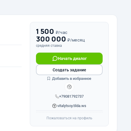
1 500
₽/час
300 000
₽/месяц
средняя ставка
Начать диалог
Создать задание
Добавить в избранное
+79081792737
vitalytsoy.tilda.ws
Пожаловаться на профиль