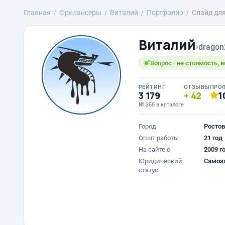
Главная
Фрилансеры
Виталий
Портфолио
Слайд дл
Виталий
›
dragon
"Вопрос - не стоимость, в
РЕЙТИНГ
ОТЗЫВЫ
ПРО
3 179
42
1
№ 355 в каталоге
Город
Ростов
Опыт работы
21 год
На сайте с
2009 г
Юридический
Самоз
статус