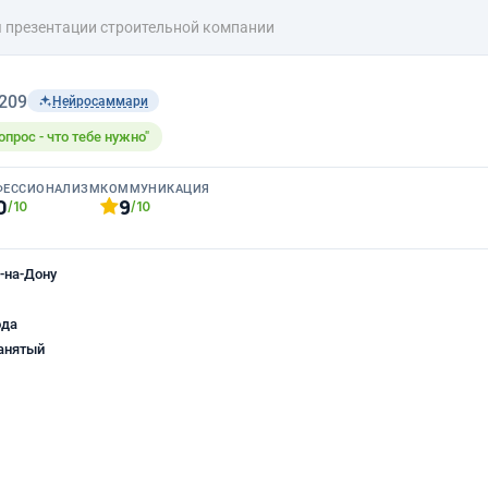
я презентации строительной компании
209
Нейросаммари
опрос - что тебе нужно"
ФЕССИОНАЛИЗМ
КОММУНИКАЦИЯ
0
9
/10
/10
-на-Дону
ода
анятый