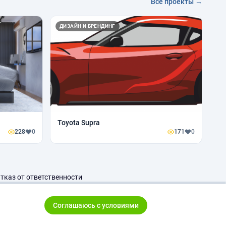
Все проекты →
ДИЗАЙН И БРЕНДИНГ
Toyota Supra
228
0
171
0
тказ от ответственности
Соглашаюсь с условиями