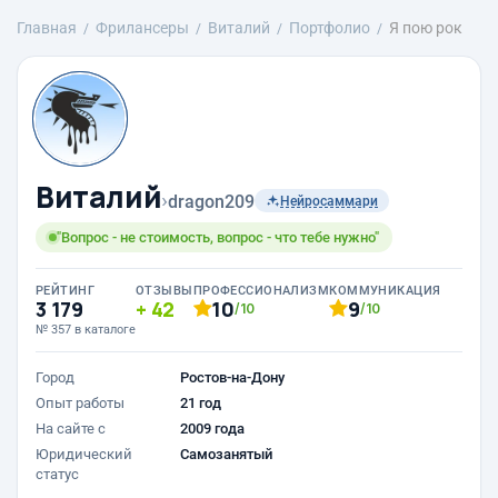
Главная
Фрилансеры
Виталий
Портфолио
Я пою рок
Виталий
›
dragon209
Нейросаммари
"Вопрос - не стоимость, вопрос - что тебе нужно"
РЕЙТИНГ
ОТЗЫВЫ
ПРОФЕССИОНАЛИЗМ
КОММУНИКАЦИЯ
3 179
42
10
9
/10
/10
№ 357 в каталоге
Город
Ростов-на-Дону
Опыт работы
21 год
На сайте с
2009 года
Юридический
Самозанятый
статус