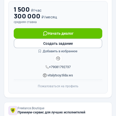
1 500
₽/час
300 000
₽/месяц
средняя ставка
Начать диалог
Создать задание
Добавить в избранное
+79081792737
vitalytsoy.tilda.ws
Пожаловаться на профиль
Freelance.Boutique
Премиум-сервис для лучших исполнителей