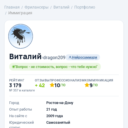
Главная
Фрилансеры
Виталий
Портфолио
Иммиграция
Виталий
›
dragon209
Нейросаммари
"Вопрос - не стоимость, вопрос - что тебе нужно"
РЕЙТИНГ
ОТЗЫВЫ
ПРОФЕССИОНАЛИЗМ
КОММУНИКАЦИЯ
3 179
42
10
9
/10
/10
№ 357 в каталоге
Город
Ростов-на-Дону
Опыт работы
21 год
На сайте с
2009 года
Юридический
Самозанятый
статус