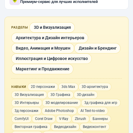
Премиум-сервис для лучших исполнителей
3D и Визуализация
РАЗДЕЛЫ
Архитектура и Дизайн интерьеров
Видео, Анимация и Моушен
Дизайн и Брендинг
Иллюстрация и Цифровое искусство
Маркетинг и Продвижение
2D персонажи
3ds Max
3D-архитектура
НАВЫКИ
3D Визуализация
3D Графика
3D-дизайн
3D Интерьеры
3D моделирование
3д графика для игр
3д персонажи
Adobe Photoshop
AI Text-to-video
ComfyUI
Corel Draw
V-Ray
Zbrush
Баннеры
Векторная графика
Видеодизайн
Видеоконтент