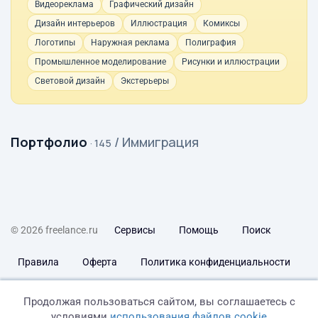
Видеореклама
Графический дизайн
Дизайн интерьеров
Иллюстрация
Комиксы
Логотипы
Наружная реклама
Полиграфия
Промышленное моделирование
Рисунки и иллюстрации
Световой дизайн
Экстерьеры
Портфолио
/ Иммиграция
· 145
© 2026 freelance.ru
Сервисы
Помощь
Поиск
Правила
Оферта
Политика конфиденциальности
Дисклеймер о ЗоЗПП
Отказ от ответственности
Продолжая пользоваться сайтом, вы соглашаетесь с
условиями
использования файлов cookie