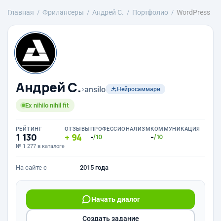
Главная
Фрилансеры
Андрей С.
Портфолио
WordPress
Андрей С.
›
ansilo
Нейросаммари
Ex nihilo nihil fit
РЕЙТИНГ
ОТЗЫВЫ
ПРОФЕССИОНАЛИЗМ
КОММУНИКАЦИЯ
1 130
94
-
-
/10
/10
№ 1 277 в каталоге
На сайте с
2015 года
Начать диалог
Создать задание