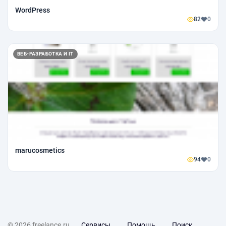
WordPress
82
0
ВЕБ-РАЗРАБОТКА И IT
marucosmetics
94
0
© 2026 freelance.ru
Сервисы
Помощь
Поиск