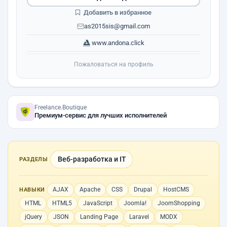
Добавить в избранное
as2015sis@gmail.com
www.andona.click
Пожаловаться на профиль
Freelance.Boutique
Премиум-сервис для лучших исполнителей
Веб-разработка и IT
РАЗДЕЛЫ
AJAX
Apache
CSS
Drupal
HostCMS
НАВЫКИ
HTML
HTML5
JavaScript
Joomla!
JoomShopping
jQuery
JSON
Landing Page
Laravel
MODX