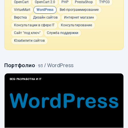
OpenCart
OpenCart 2.0
PHP
PrestaShop
TYPO3
VirtueMart
WordPress
Веб-программирование
Верстка
Дизайн сайтов
Интернет магазин
Консультации в сфере IT
Консультирование
Сайт "под ключ"
Служба поддержки
Юзабилити сайтов
Портфолио
/ WordPress
· 93
ВЕБ-РАЗРАБОТКА И IT