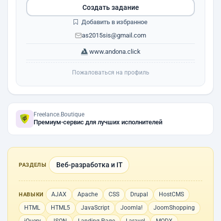
Создать задание
Добавить в избранное
as2015sis@gmail.com
www.andona.click
Пожаловаться на профиль
Freelance.Boutique
Премиум-сервис для лучших исполнителей
Веб-разработка и IT
РАЗДЕЛЫ
AJAX
Apache
CSS
Drupal
HostCMS
НАВЫКИ
HTML
HTML5
JavaScript
Joomla!
JoomShopping