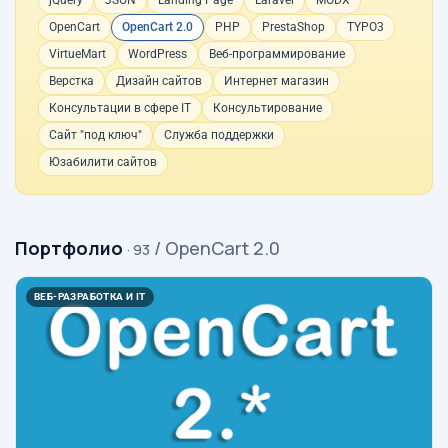
jQuery
JSON
Landing Page
Laravel
MODX
OpenCart
OpenCart 2.0
PHP
PrestaShop
TYPO3
VirtueMart
WordPress
Веб-программирование
Верстка
Дизайн сайтов
Интернет магазин
Консультации в сфере IT
Консультирование
Сайт "под ключ"
Служба поддержки
Юзабилити сайтов
Портфолио
/ OpenCart 2.0
· 93
ВЕБ-РАЗРАБОТКА И IT