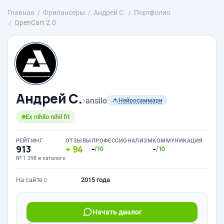
Главная
Фрилансеры
Андрей С.
Портфолио
OpenCart 2.0
Андрей С.
›
ansilo
Нейросаммари
Ex nihilo nihil fit
РЕЙТИНГ
ОТЗЫВЫ
ПРОФЕССИОНАЛИЗМ
КОММУНИКАЦИЯ
913
94
-
-
/10
/10
№ 1 398 в каталоге
На сайте с
2015 года
Начать диалог