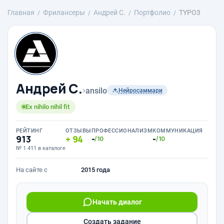
Главная
Фрилансеры
Андрей С.
Портфолио
TYPO3
Андрей С.
›
ansilo
Нейросаммари
Ex nihilo nihil fit
РЕЙТИНГ
ОТЗЫВЫ
ПРОФЕССИОНАЛИЗМ
КОММУНИКАЦИЯ
913
94
-
-
/10
/10
№ 1 411 в каталоге
На сайте с
2015 года
Начать диалог
Создать задание