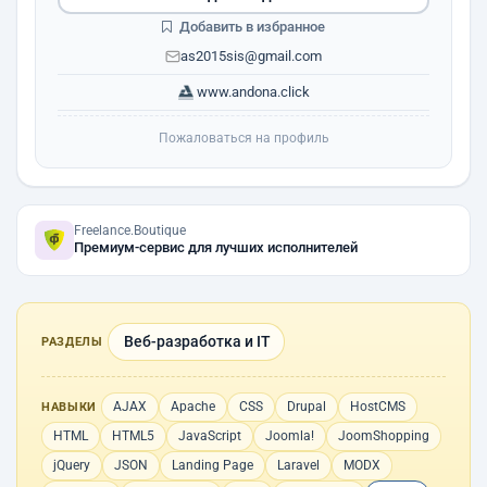
Добавить в избранное
as2015sis@gmail.com
www.andona.click
Пожаловаться на профиль
Freelance.Boutique
Премиум-сервис для лучших исполнителей
Веб-разработка и IT
РАЗДЕЛЫ
AJAX
Apache
CSS
Drupal
HostCMS
НАВЫКИ
HTML
HTML5
JavaScript
Joomla!
JoomShopping
jQuery
JSON
Landing Page
Laravel
MODX