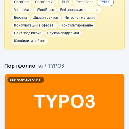
OpenCart
OpenCart 2.0
PHP
PrestaShop
TYPO3
VirtueMart
WordPress
Веб-программирование
Верстка
Дизайн сайтов
Интернет магазин
Консультации в сфере IT
Консультирование
Сайт "под ключ"
Служба поддержки
Юзабилити сайтов
Портфолио
/ TYPO3
· 93
ВЕБ-РАЗРАБОТКА И IT