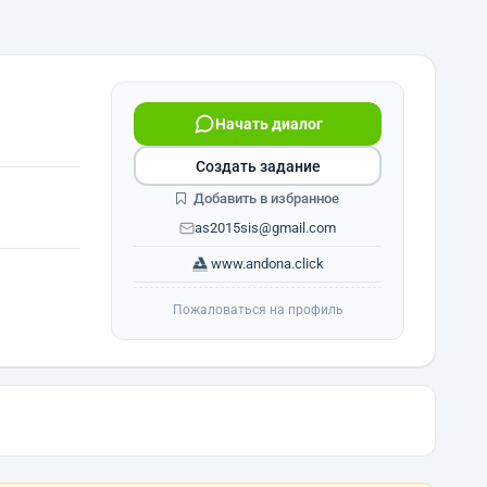
Начать диалог
Создать задание
Добавить в избранное
as2015sis@gmail.com
www.andona.click
Пожаловаться на профиль