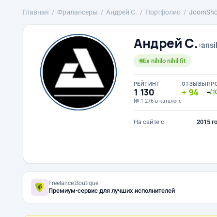
Главная
Фрилансеры
Андрей С.
Портфолио
JoomSho
Андрей С.
›
ansi
Ex nihilo nihil fit
РЕЙТИНГ
ОТЗЫВЫ
ПР
1 130
94
-
/1
№ 1 276 в каталоге
На сайте с
2015 г
Freelance.Boutique
Премиум-сервис для лучших исполнителей