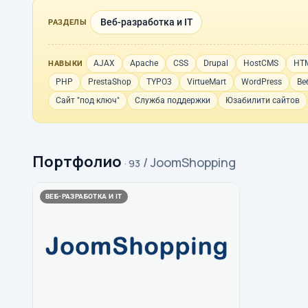
Веб-разработка и IT
РАЗДЕЛЫ
AJAX
Apache
CSS
Drupal
HostCMS
HT
НАВЫКИ
PHP
PrestaShop
TYPO3
VirtueMart
WordPress
Ве
Сайт "под ключ"
Служба поддержки
Юзабилити сайтов
Портфолио
/ JoomShopping
· 93
ВЕБ-РАЗРАБОТКА И IT