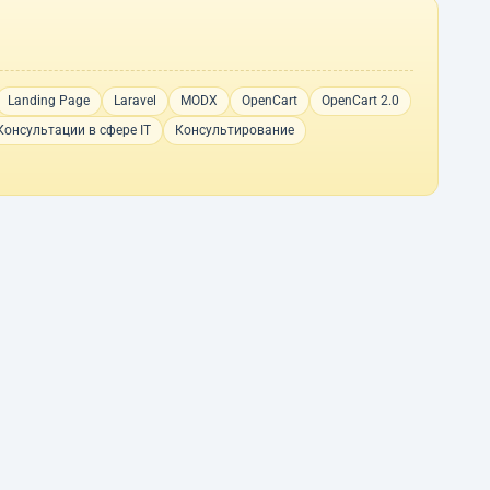
Landing Page
Laravel
MODX
OpenCart
OpenCart 2.0
Консультации в сфере IT
Консультирование