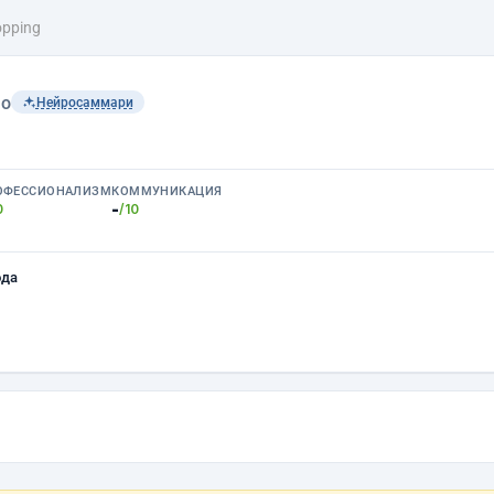
pping
lo
Нейросаммари
ОФЕССИОНАЛИЗМ
КОММУНИКАЦИЯ
-
0
/10
ода