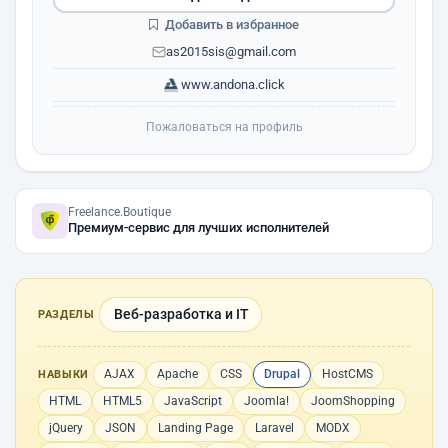
Добавить в избранное
as2015sis@gmail.com
www.andona.click
Пожаловаться на профиль
Freelance.Boutique
Премиум-сервис для лучших исполнителей
Веб-разработка и IT
РАЗДЕЛЫ
AJAX
Apache
CSS
Drupal
HostCMS
НАВЫКИ
HTML
HTML5
JavaScript
Joomla!
JoomShopping
jQuery
JSON
Landing Page
Laravel
MODX