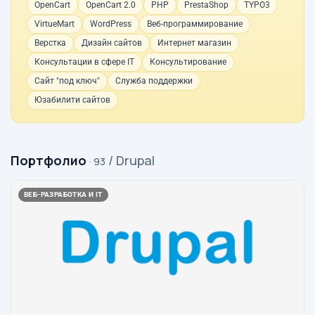
OpenCart
OpenCart 2.0
PHP
PrestaShop
TYPO3
VirtueMart
WordPress
Веб-программирование
Верстка
Дизайн сайтов
Интернет магазин
Консультации в сфере IT
Консультирование
Сайт "под ключ"
Служба поддержки
Юзабилити сайтов
Портфолио
/ Drupal
· 93
ВЕБ-РАЗРАБОТКА И IT