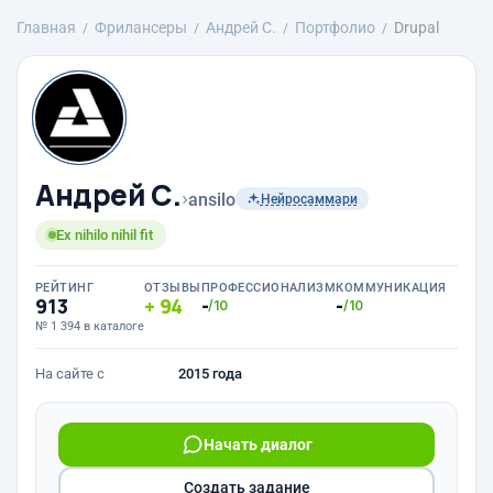
Главная
Фрилансеры
Андрей С.
Портфолио
Drupal
Андрей С.
›
ansilo
Нейросаммари
Ex nihilo nihil fit
РЕЙТИНГ
ОТЗЫВЫ
ПРОФЕССИОНАЛИЗМ
КОММУНИКАЦИЯ
913
94
-
-
/10
/10
№ 1 394 в каталоге
На сайте с
2015 года
Начать диалог
Создать задание