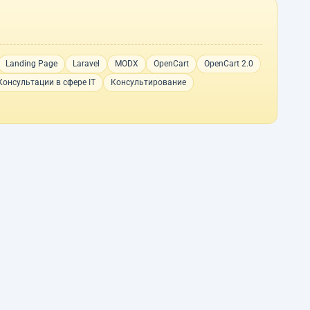
Landing Page
Laravel
MODX
OpenCart
OpenCart 2.0
Консультации в сфере IT
Консультирование