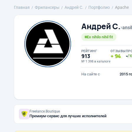
Главная
Фрилансеры
Андрей С.
Портфолио
Apache
Андрей С.
›
ansi
Ex nihilo nihil fit
РЕЙТИНГ
ОТЗЫВЫ
ПР
913
94
-
/1
№ 1 398 в каталоге
На сайте с
2015 г
Freelance.Boutique
Премиум-сервис для лучших исполнителей