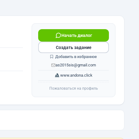
Начать диалог
Создать задание
Добавить в избранное
as2015sis@gmail.com
www.andona.click
Пожаловаться на профиль