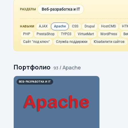
Веб-разработка и IT
РАЗДЕЛЫ
AJAX
Apache
CSS
Drupal
HostCMS
HT
НАВЫКИ
PHP
PrestaShop
TYPO3
VirtueMart
WordPress
Ве
Сайт "под ключ"
Служба поддержки
Юзабилити сайтов
Портфолио
/ Apache
· 93
ВЕБ-РАЗРАБОТКА И IT