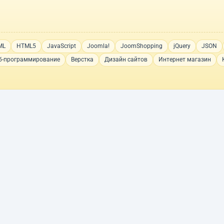
ML
HTML5
JavaScript
Joomla!
JoomShopping
jQuery
JSON
б-программирование
Верстка
Дизайн сайтов
Интернет магазин