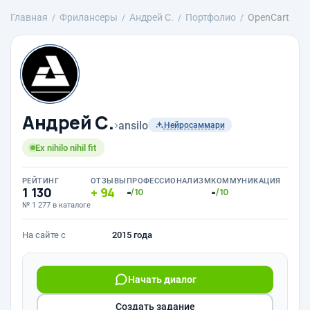
Главная
Фрилансеры
Андрей С.
Портфолио
OpenCart
Андрей С.
›
ansilo
Нейросаммари
Ex nihilo nihil fit
РЕЙТИНГ
ОТЗЫВЫ
ПРОФЕССИОНАЛИЗМ
КОММУНИКАЦИЯ
1 130
94
-
-
/10
/10
№ 1 277 в каталоге
На сайте с
2015 года
Начать диалог
Создать задание