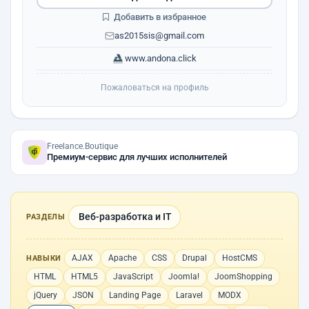
Добавить в избранное
as2015sis@gmail.com
www.andona.click
Пожаловаться на профиль
Freelance.Boutique
Премиум-сервис для лучших исполнителей
Веб-разработка и IT
РАЗДЕЛЫ
AJAX
Apache
CSS
Drupal
HostCMS
НАВЫКИ
HTML
HTML5
JavaScript
Joomla!
JoomShopping
jQuery
JSON
Landing Page
Laravel
MODX