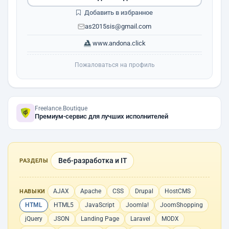
Добавить в избранное
as2015sis@gmail.com
www.andona.click
Пожаловаться на профиль
Freelance.Boutique
Премиум-сервис для лучших исполнителей
Веб-разработка и IT
РАЗДЕЛЫ
AJAX
Apache
CSS
Drupal
HostCMS
НАВЫКИ
HTML
HTML5
JavaScript
Joomla!
JoomShopping
jQuery
JSON
Landing Page
Laravel
MODX