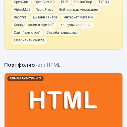
OpenCart
OpenCart 2.0
PHP
PrestaShop
TYPO3
VirtueMart
WordPress
Веб-программирование
Верстка
Дизайн сайтов
Интернет магазин
Консультации в сфере IT
Консультирование
Сайт "под ключ"
Служба поддержки
Юзабилити сайтов
Портфолио
/ HTML
· 93
ВЕБ-РАЗРАБОТКА И IT