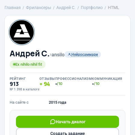
Главная
Фрилансеры
Андрей С.
Портфолио
HTML
Андрей С.
›
ansilo
Нейросаммари
Ex nihilo nihil fit
РЕЙТИНГ
ОТЗЫВЫ
ПРОФЕССИОНАЛИЗМ
КОММУНИКАЦИЯ
913
94
-
-
/10
/10
№ 1 398 в каталоге
На сайте с
2015 года
Начать диалог
Создать задание