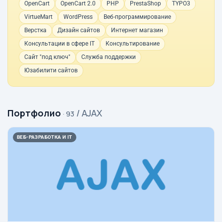
OpenCart
OpenCart 2.0
PHP
PrestaShop
TYPO3
VirtueMart
WordPress
Веб-программирование
Верстка
Дизайн сайтов
Интернет магазин
Консультации в сфере IT
Консультирование
Сайт "под ключ"
Служба поддержки
Юзабилити сайтов
Портфолио
/ AJAX
· 93
ВЕБ-РАЗРАБОТКА И IT