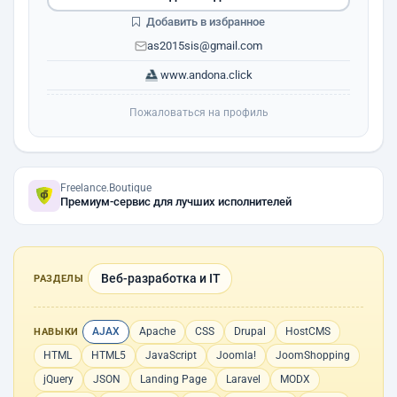
Добавить в избранное
as2015sis@gmail.com
www.andona.click
Пожаловаться на профиль
Freelance.Boutique
Премиум-сервис для лучших исполнителей
Веб-разработка и IT
РАЗДЕЛЫ
AJAX
Apache
CSS
Drupal
HostCMS
НАВЫКИ
HTML
HTML5
JavaScript
Joomla!
JoomShopping
jQuery
JSON
Landing Page
Laravel
MODX