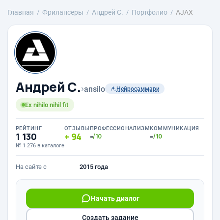
Главная
Фрилансеры
Андрей С.
Портфолио
AJAX
Андрей С.
›
ansilo
Нейросаммари
Ex nihilo nihil fit
РЕЙТИНГ
ОТЗЫВЫ
ПРОФЕССИОНАЛИЗМ
КОММУНИКАЦИЯ
1 130
94
-
-
/10
/10
№ 1 276 в каталоге
На сайте с
2015 года
Начать диалог
Создать задание