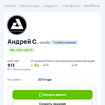
Главная
Фрилансеры
Андрей С.
Портфолио
WordPress
Андрей С.
›
ansilo
Нейросаммари
Ex nihilo nihil fit
РЕЙТИНГ
ОТЗЫВЫ
ПРОФЕССИОНАЛИЗМ
КОММУНИКАЦИЯ
913
94
-
-
/10
/10
№ 1 393 в каталоге
На сайте с
2015 года
Начать диалог
Создать задание