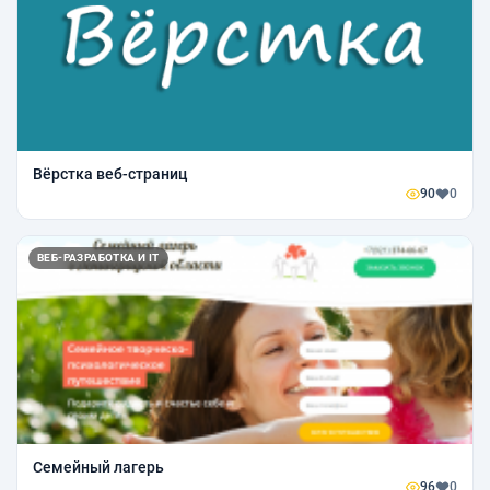
Вёрстка веб-страниц
90
0
ВЕБ-РАЗРАБОТКА И IT
Семейный лагерь
96
0