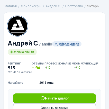
Главная
Фрилансеры
Андрей С.
Портфолио
Янтарь
Андрей С.
›
ansilo
Нейросаммари
Ex nihilo nihil fit
РЕЙТИНГ
ОТЗЫВЫ
ПРОФЕССИОНАЛИЗМ
КОММУНИКАЦИЯ
913
94
-
-
/10
/10
№ 1 417 в каталоге
На сайте с
2015 года
Начать диалог
Создать задание