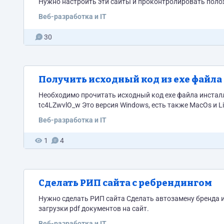
Нужно настроить эти сайты и проконтролировать поло
Веб-разработка и IT
30
Получить исходный код из exe файла
Необходимо прочитать исходный код exe файла инсталлятора программы/ Ссылка на exe с описан
tc4LZwvlO_w Это версия Windows, есть также MacOs и 
Веб-разработка и IT
1
4
Сделать РИП сайта с ребрендингом
Нужно сделать РИП сайта Сделать автозамену бренда 
загрузки pdf документов на сайт.
Веб-разработка и IT