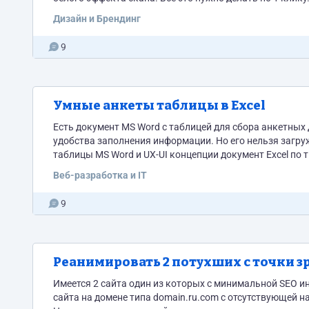
Дизайн и Брендинг
9
Умные анкеты таблицы в Excel
Есть документ MS Word с таблицей для сбора анкетных 
удобства заполнения информации. Но его нельзя загружать в 1С и парсить из 
таблицы MS Word и UX-UI концепции документ Excel по
содержание ячеек. Сразу скажу что многие...
Веб-разработка и IT
9
Реанимировать 2 потухших с точки зр
Имеется 2 сайта один из которых с минимальной SEO и
сайта на домене типа domain.ru.com с отсутствующей 