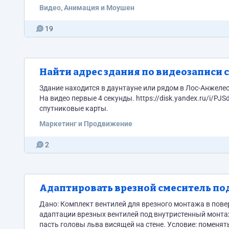
наложить на текст всплывающий в видео вылетающие карточки участн
Видео, Анимация и Моушен
замедляем вступление фильма в 16 раз ровно столько 
потом вступительный текст. Можно удлинить вступление
19
Найти адрес здания по видеозаписи 
Здание находится в даунтауне или рядом в Лос-Анжеле
На видео первые 4 секунды. https://disk.yandex.ru/i/PJSdseW84_-75w Результатов задачи является ссылка
спутниковые карты.
Маркетинг и Продвижение
2
Адаптировать врезной смеситель п
Дано: Комплект вентилей для врезного монтажа в поверхность ванны Задача: Спроектировать 
адаптации врезных вентилей под внутристенный монтаж согласно чертежу. Идея: вывод воды б
пасть головы льва висящей на стене. Условие: поменять вентили можно только при условии если они будут выглядеть 90%