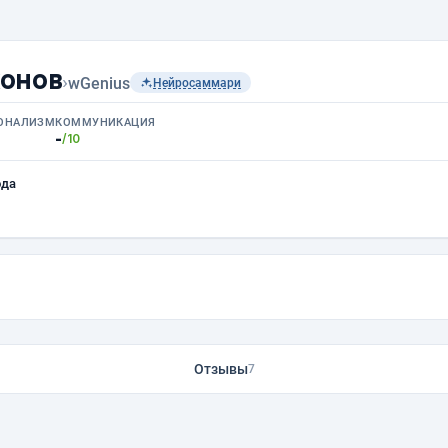
онов
›
wGenius
Нейросаммари
ОНАЛИЗМ
КОММУНИКАЦИЯ
-
/10
ода
Отзывы
7