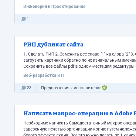
сходством с заданными на карт
Инженерия и Проектирование
1
РИП дубликат сайта
1. Сделать РИП 2. Заменить все слова "1" на слова "2" 
загрузить картинки обратно по их изначальным именам 
Сохранить все файлы pdf в одном месте для редактуры
Закрыть сайт от...
Веб-разработка и IT
23
Предпочтения к исполнителю:
Написать макрос-операцию в Adobe 
Необходимо написать Самодостаточный макрос-операци
заверенную печатью организации копию путем наложени
белого эффекта скана. Все это нужно делать по 1 клику