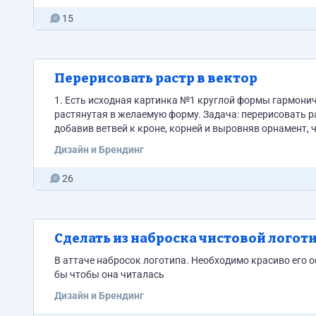
15
Перерисовать растр в вектор
1. Есть исходная картинка №1 круглой формы гармонич
растянутая в желаемую форму. Задача: перерисовать растровое изображение в векторное, отрисовать его в нужно форме
добавив ветвей к кроне, корней и выровняв орнамент,
Дизайн и Брендинг
26
Сделать из наброска чистовой логот
В аттаче набросок логотипа. Необходимо красиво его оформить ровной формой В лого
бы чтобы она читалась
Дизайн и Брендинг