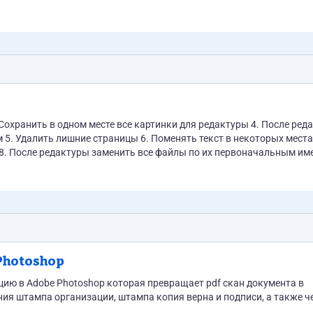
инке. Результатом будет: 1. Схема чертеж монтажа с учетом...
3. Сохранить в одном месте все картинки для редактуры 4. После ре
5. Удалить лишние страницы 6. Поменять текст в некоторых местах
 8. После редактуры заменить все файлы по их первоначальным им
Photoshop
ю в Adobe Photoshop которая превращает pdf скан документа в
я штампа организации, штампа копия верна и подписи, а также ч
.