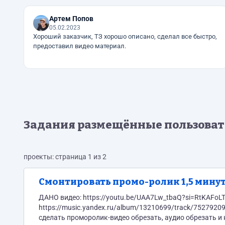
Артем Попов
05.02.2023
Хороший заказчик, ТЗ хорошо описано, сделал все быстро,
предоставил видео материал.
Задания размещённые пользова
проекты: страница 1 из 2
Смонтировать промо-ролик 1,5 мину
ДАНО видео: https://youtu.be/UAA7Lw_tbaQ?si=RtKAFoLTjmwoL1_- 
https://music.yandex.ru/album/13210699/track/75279209 (файл по ссылке) https://disk.yand
сделать проморолик-видео обрезать, аудио обрезать и