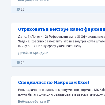
23
Отрисовать в векторе макет фирменн
Дано: 1) Логотип 2) Референс штампа 3) Официальные 
Задача: Красиво разместить это все внутри круга штампа в векторе. По вектору будет сделана лазерная гравировка на резине. ТЗ
скину в ЛС. Прошу сразу указывать цену.
Дизайн и Брендинг
64
Специалист по Макросам Excel
Есть задача по созданию 6 документов формата MS *.do
помог бы эту функцию реализовать в автоматическом 
Веб-разработка и IT