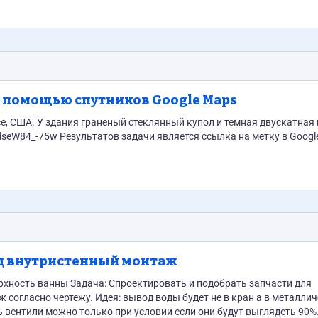
иков, текст и логотипы: СЦЕНАРИЙ: 1. Удлиняем /
сколько идет вступление музыки, сначала показываем лого вечери
...
с помощью спутников Google Maps
се, США. У здания граненый стеклянный купол и темная двускатная
 на метку в Google Maps
од внутристенный монтаж
и подобрать запчасти для
удет не в кран а в металлическую