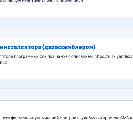
жительную обратную связь от поисковика.
 инсталлятора (дизассемблером)
ием: https://disk.yandex.ru/d/qJ-
Linux
и всех фирменных упоминаний Настроить удобную и простую CMS д